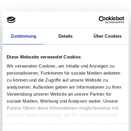
Wir lassen Sie nicht im Regen stehen. Von der Planung bis
zur Fertigstellung können Sie sich auf uns verlassen. Ihre
Flaschnerei im Raum Calw, Nagold und Umgebung.
Zustimmung
Details
Über Cookies
Kontakt
07055 2130
Diese Webseite verwendet Cookies
Wir verwenden Cookies, um Inhalte und Anzeigen zu
INFO@FLASCHNEREI-STOLL.DE
personalisieren, Funktionen für soziale Medien anbieten
zu können und die Zugriffe auf unsere Website zu
analysieren. Außerdem geben wir Informationen zu Ihrer
Verwendung unserer Website an unsere Partner für
soziale Medien, Werbung und Analysen weiter. Unsere
Partner führen diese Informationen möglicherweise mit
weiteren Daten zusammen, die Sie ihnen bereitgestellt
haben oder die sie im Rahmen Ihrer Nutzung der Dienste
gesammelt haben.
Einwilligungsauswahl