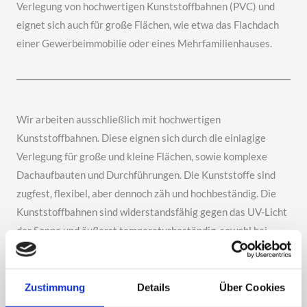
Verlegung von hochwertigen Kunststoffbahnen (PVC) und
eignet sich auch für große Flächen, wie etwa das Flachdach
einer Gewerbeimmobilie oder eines Mehrfamilienhauses.
Wir arbeiten ausschließlich mit hochwertigen
Kunststoffbahnen. Diese eignen sich durch die einlagige
Verlegung für große und kleine Flächen, sowie komplexe
Dachaufbauten und Durchführungen. Die Kunststoffe sind
zugfest, flexibel, aber dennoch zäh und hochbeständig. Die
Kunststoffbahnen sind widerstandsfähig gegen das UV-Licht
der Sonne und äußerst temperaturbeständig, sowohl bei
hohen Plus- als auch Minusgraden. Durch diese
Eigenschaften eignen sich die PVC-Bahnen hervorragend für
eine langlebige Flachdachabdichtung.
Zustimmung
Details
Über Cookies